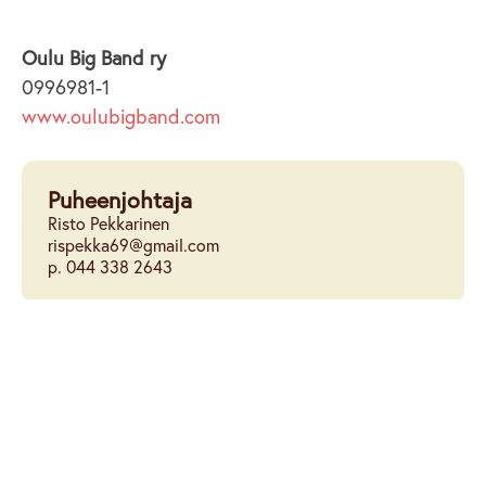
Oulu Big Band ry
0996981-1
www.oulubigband.com
Puheenjohtaja
Risto Pekkarinen
rispekka69@gmail.com
p. 044 338 2643
Keikkatilaukset ja tiedustelut
Risto Pekkarinen
rispekka69@gmail.com
p. 044 338 2643